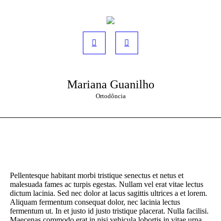
Mariana Guanilho
Ortodôncia
Pellentesque habitant morbi tristique senectus et netus et
malesuada fames ac turpis egestas. Nullam vel erat vitae lectus
dictum lacinia. Sed nec dolor at lacus sagittis ultrices a et lorem.
Aliquam fermentum consequat dolor, nec lacinia lectus
fermentum ut. In et justo id justo tristique placerat. Nulla facilisi.
Maecenas commodo erat in nisi vehicula lobortis in vitae urna.