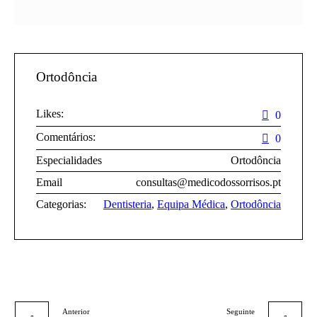
Ortodôncia
Likes:
0
Comentários:
0
Especialidades
Ortodôncia
Email
consultas@medicodossorrisos.pt
Categorias:
Dentisteria
,
Equipa Médica
,
Ortodôncia
Anterior
Seguinte