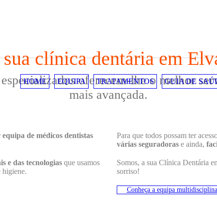
 sua clínica dentária em Elv
 especializados oferecem-lhe o melhor ser
HOME
EQUIPA
TRATAMENTOS
GUIA DE SAÚ
mais avançada.
 equipa de médicos dentistas
Para que todos possam ter acess
várias seguradoras
e ainda,
fac
is e das tecnologias
que usamos
Somos, a sua Clínica Dentária e
e higiene.
sorriso!
Conheça a equipa multidisciplina