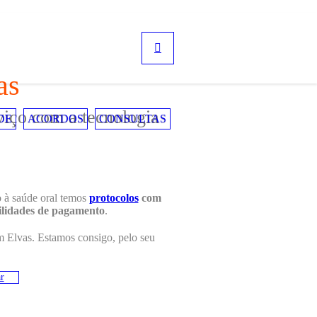
as
viço com a tecnologia
DE
ACORDOS
CONSULTAS
o à saúde oral temos
protocolos
com
ilidades de pagamento
.
m Elvas. Estamos consigo, pelo seu
r