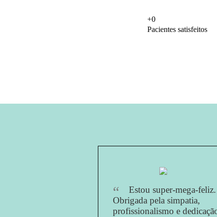
+
0
Pacientes satisfeitos
Clinica dentária em Elvas
Estou super-mega-feliz.
Obrigada pela simpatia,
profissionalismo e dedicaçã