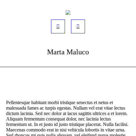
Marta Maluco
Pellentesque habitant morbi tristique senectus et netus et
malesuada fames ac turpis egestas. Nullam vel erat vitae lectus
dictum lacinia. Sed nec dolor at lacus sagittis ultrices a et lorem.
Aliquam fermentum consequat dolor, nec lacinia lectus
fermentum ut. In et justo id justo tristique placerat. Nulla facilisi.
Maecenas commodo erat in nisi vehicula lobortis in vitae urna.
Sed rhoncus mi quis nulla aliquam, vel eleifend purus molestie.