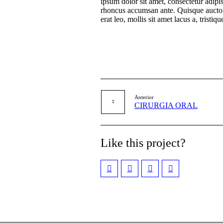
ipsum dolor sit amet, consectetur adipis
rhoncus accumsan ante. Quisque auctor j
erat leo, mollis sit amet lacus a, trist
Anterior
CIRURGIA ORAL
Like this project?