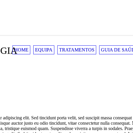
GIA
HOME
EQUIPA
TRATAMENTOS
GUIA DE SAÚ
adipiscing elit. Sed tincidunt porta velit, sed suscipit massa consequat 
ue auctor justo eu odio tincidunt, vitae consectetur nulla consequat. Na
cus a, tristique euismod quam. Suspendisse viverra a turpis in sodales. P