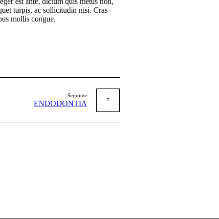
nteger est ante, dictum quis metus non,
t turpis, ac sollicitudin nisi. Cras
ibus mollis congue.
Seguinte
ENDODONTIA