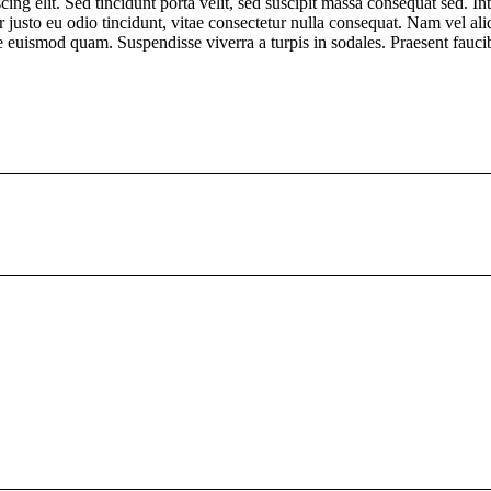
cing elit. Sed tincidunt porta velit, sed suscipit massa consequat sed. I
usto eu odio tincidunt, vitae consectetur nulla consequat. Nam vel alique
ique euismod quam. Suspendisse viverra a turpis in sodales. Praesent fauc