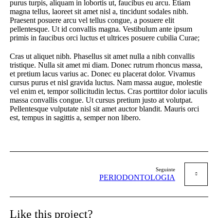
purus turpis, aliquam in lobortis ut, faucibus eu arcu. Etiam
magna tellus, laoreet sit amet nisl a, tincidunt sodales nibh.
Praesent posuere arcu vel tellus congue, a posuere elit
pellentesque. Ut id convallis magna. Vestibulum ante ipsum
primis in faucibus orci luctus et ultrices posuere cubilia Curae;
Cras ut aliquet nibh. Phasellus sit amet nulla a nibh convallis
tristique. Nulla sit amet mi diam. Donec rutrum rhoncus massa,
et pretium lacus varius ac. Donec eu placerat dolor. Vivamus
cursus purus et nisl gravida luctus. Nam massa augue, molestie
vel enim et, tempor sollicitudin lectus. Cras porttitor dolor iaculis
massa convallis congue. Ut cursus pretium justo at volutpat.
Pellentesque vulputate nisl sit amet auctor blandit. Mauris orci
est, tempus in sagittis a, semper non libero.
Seguinte
PERIODONTOLOGIA
Like this project?